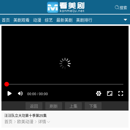
搜索
首页
美剧观看
动漫
综艺
最新美剧
美剧排行
看美剧
返回
刷新
上集
下集
汪汪队立大功第十季
第25集
首页
欧美动漫
详情