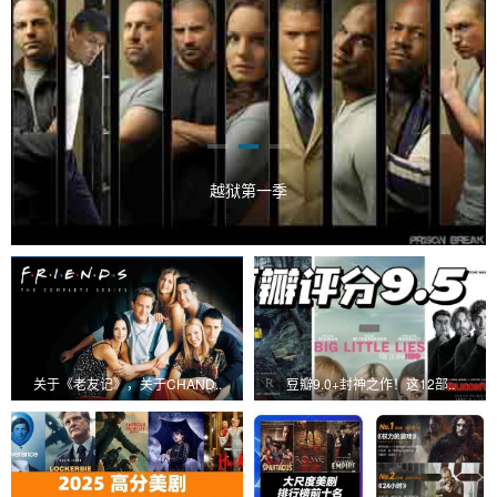
越狱第一季
关于《老友记》，关于CHAND..
豆瓣9.0+封神之作！这12部..