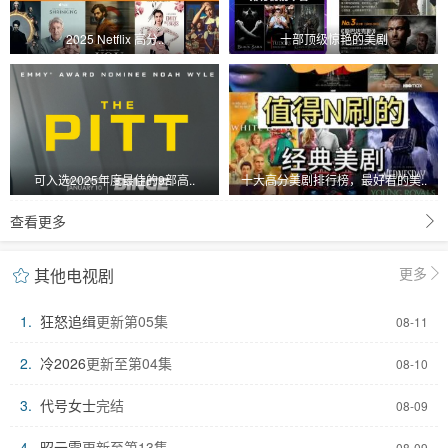
2025 Netflix 高分..
十部顶级惊艳的美剧
可入选2025年度最佳的9部高..
十大高分美剧排行榜，最好看的美..
查看更多
更多
其他电视剧
1.
狂怒追缉
更新第05集
08-11
2.
冷2026
更新至第04集
08-10
3.
代号女士
完结
08-09
4.
昭云雪
更新至第13集
08-09