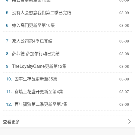
5.
没有人会想念我们第二季
已完结
08-09
6.
嫁入高门
更新至第10集
08-08
7.
死人公司第4季
已完结
08-08
8.
萨菲德·萨加尔行动
已完结
08-08
9.
TheLoyaltyGame
更新第12集
08-08
10.
囚牢生存战
更新至35集
08-08
11.
宫墙上花盛开
更新至第4集
08-07
12.
百年孤独第二季
更新至第7集
08-06
查看更多