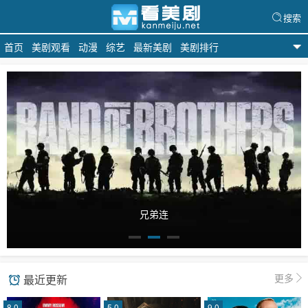
搜索
首页
美剧观看
动漫
综艺
最新美剧
美剧排行
看美剧
兄弟连
更多
最近更新
8.0
5.0
9.0