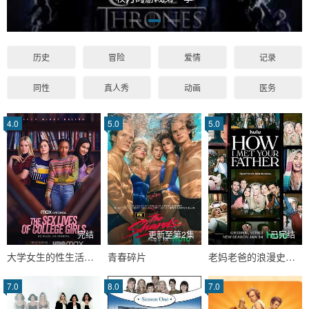
历史
冒险
爱情
记录
同性
真人秀
动画
医务
4.0
5.0
5.0
完结
更新至第2集
已完结
大学女生的性生活第一季
青春碎片
老妈老爸的浪漫史第二季
7.0
8.0
7.0