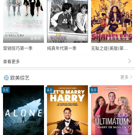
本季终
完结
更新至第12集
营销伎巧第一季
纯真年代第一季
无耻之徒(美版)第一季
查看更多
更多
欧美综艺
3.0
4.0
5.0