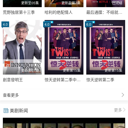
更新至05集
更新至第7集
已完结
荒野独居第十三季
哈利的绝配情人
最后通牒：不结就分第四季
4.0
4.0
6.0
更新第07集
更新第15集
更新第15集
創意發明王
惊天逆转第二季中配版
惊天逆转第二季
查看更多
更多
美剧新闻