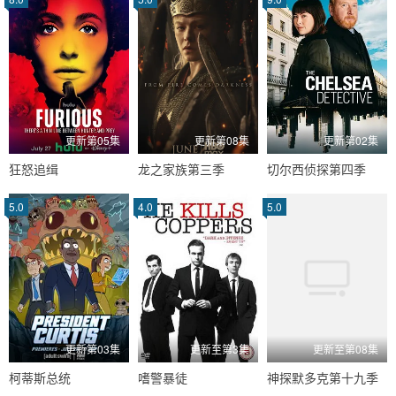
更新第05集
更新第08集
更新第02集
狂怒追缉
龙之家族第三季
切尔西侦探第四季
5.0
4.0
5.0
更新第03集
更新至第3集
更新至第08集
柯蒂斯总统
嗜警暴徒
神探默多克第十九季