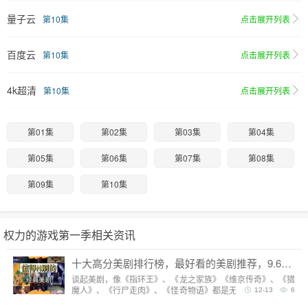
量子云
第10集
点击展开列表
百度云
第10集
点击展开列表
4k超清
第10集
点击展开列表
第01集
第02集
第03集
第04集
第05集
第06集
第07集
第08集
第09集
第10集
权力的游戏第一季相关资讯
十大高分美剧排行榜，最好看的美剧推荐，9.6分神剧扎堆
谈起美剧，像《指环王》、《龙之家族》《维京传奇》、《猎
魔人》、《行尸走肉》、《怪奇物语》都是无法复制的经典，
12-13
6
每一部都陪我们度过漫长而美好的的时光。但要说综合评分最