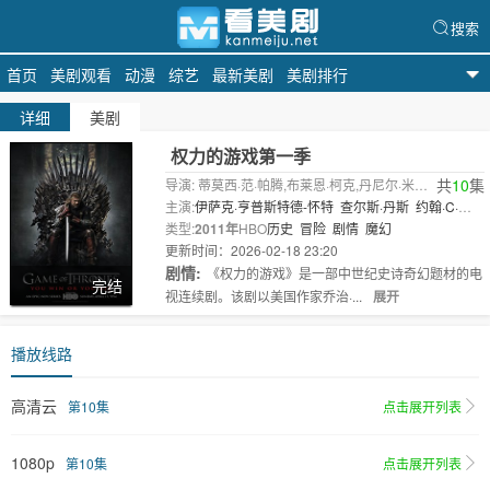
搜索
首页
美剧观看
动漫
综艺
最新美剧
美剧排行
看美剧
详细
美剧
权力的游戏第一季
共
10
集
导演: 蒂莫西·范·帕腾,布莱恩·柯克,丹尼尔·米纳
汉,阿兰·泰勒
主演:
伊萨克·亨普斯特德-怀特
查尔斯·丹斯
约翰·C·布
莱德利
类型:
2011年
罗恩·多纳基
HBO
历史
伊恩·麦克尔希尼
冒险
剧情
魔幻
肖恩·宾
米歇尔·
费尔利
更新时间：2026-02-18 23:20
..
剧情:
《权力的游戏》是一部中世纪史诗奇幻题材的电
完结
视连续剧。该剧以美国作家乔治·...
展开
播放线路
高清云
第10集
点击展开列表
1080p
第10集
点击展开列表