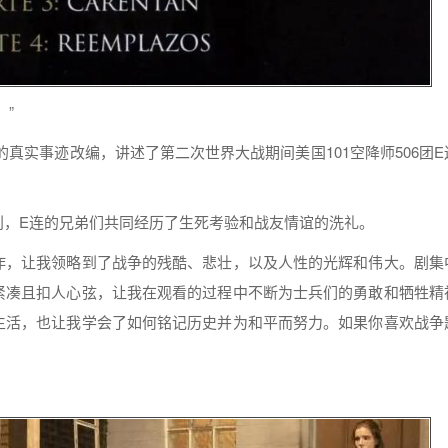
”
的真实事迹改编，讲述了第二次世界大战期间美国101空降师506团E
利，E连的兄弟们共同经历了生死考验和战友情谊的洗礼。
作，让我领略到了战争的残酷、悲壮，以及人性的光辉和伟大。剧集
紧凑且扣人心弦，让我在观看的过程中不断为士兵们的勇敢和牺牲精
生活，也让我学会了如何铭记历史并为和平而努力。如果你喜欢战争