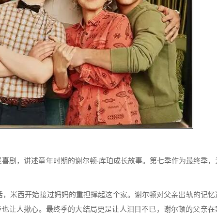
景喜剧，讲述童年时期的谢尔顿·库珀成长故事。第七季作为最终季，
活，米西开始接过妈妈的重担撑起这个家。谢尔顿对父亲出轨的记忆
选择也让人揪心。最终季的大结局更是让人泪目不已，谢尔顿的父亲在