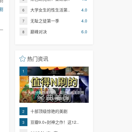
制
剧
大学女生的性生活第..
4.0
6
无耻之徒第一季
4.0
7
一
巅峰对决
6.0
8
热门资讯
1
十大高分美剧排行榜，最好看的美剧推
荐，9.6分神剧扎堆
十部顶级惊艳的美剧
2
豆瓣9.0+封神之作！这12..
3