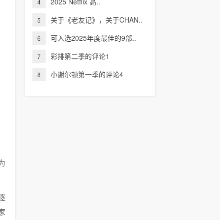
2025 Netflix 高..
4
关于《老友记》，关于CHAN..
5
可入选2025年度最佳的9部..
6
彩排第二季的评论1
7
小谢尔顿第一季的评论4
8
为
逐
家