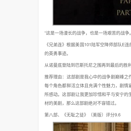
“这是一场漫长的战争，也是一场艰苦的战争。
《兄弟连》根据美国101陆军空降师部队E连
的英勇事迹。
从诺曼底登陆到巴斯托尼之围再到最后的胜
推荐理由：这部剧是我心中的战争剧巅峰之
每个角色都鲜活立体且充满个性魅力，剧情
所感动。这部剧让我更加珍惜和平与安宁的
材的美剧，那么这部剧绝对不容错过。
第八部、《无耻之徒》（美版）评分9.6