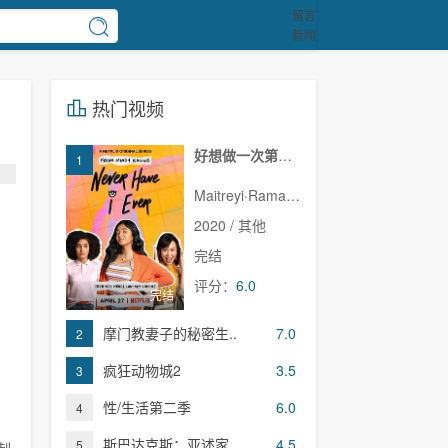
留言
新闻
热门视频
好想做一次第一季
1
Maitreyi·Ramakrishnan,普娜·贾甘纳坦,李·罗德里格斯,Richa·Moorjani,Martin·Martinez,Benjamin·Norris,亚当·沙皮罗,雷蒙娜·杨,Christina·Kartchner,Jaren·Lewison,Jack·Seavor·McDonald,Darren·Barnet,Dino·Petrera,Aitana·Rinab,Hanna·S
2020 / 其他
完结
评分：
6.0
完结
摩门教妻子的秘密生..
7.0
2
疯狂动物城2
3.5
3
性/生活第二季
6.0
4
斯巴达克斯：亚述家..
4.5
5