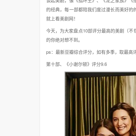
谈起美剧，像《指环王》、《龙之家族》《
的经典，每一部都陪我们度过漫长而美好的
就上看美剧网！
今天，为大家盘点10部评分最高的美剧（
的你绝对想不到。
ps：最新豆瓣综合评分，如有多季，取最高
第十部、《小谢尔顿》评分9.6