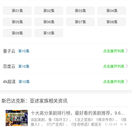
第01集
第02集
第03集
第04集
第05集
第06集
第07集
第08集
第09集
第10集
量子云
第10集
点击展开列表
百度云
第10集
点击展开列表
4k超清
第10集
点击展开列表
斯巴达克斯：亚述家族相关资讯
十大高分美剧排行榜，最好看的美剧推荐，9.6分神剧扎堆
谈起美剧，像《指环王》、《龙之家族》《维京传奇》、《猎
魔人》、《行尸走肉》、《怪奇物语》都是无法复制的经典，
12-13
6
每一部都陪我们度过漫长而美好的的时光。但要说综合评分最