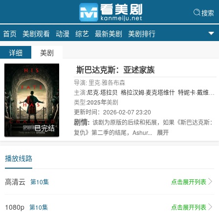
搜索
首页
美剧观看
动漫
综艺
最新美剧
美剧排行
看美剧
详细
美剧
斯巴达克斯：亚述家族
导演: 里克·雅各布森
主演:
尼克·塔拉贝
格拉汉姆·麦克塔维什
特妮卡·戴维
斯
类型:
乔·戴维森
2025年
美剧
卡梅隆·罗德
露西·劳莱丝
伊万娜·巴克
罗
更新时间：2026-02-07 23:20
乔治·韦伯..
剧情:
该剧为原版的后续和拓展，如果《斯巴达克斯：
已完结
复仇》第二季的结尾，Ashur...
展开
播放线路
高清云
第10集
点击展开列表
1080p
第10集
点击展开列表