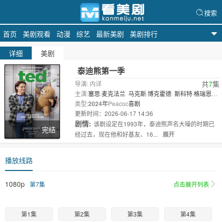
搜索
首页
美剧观看
动漫
综艺
最新美剧
美剧排行
看美剧
详细
美剧
泰迪熊第一季
共
7
集
导演: 内详
主演:
塞思·麦克法兰
马克斯·博克霍德
斯科特·格瑞恩
斯
类型:
阿兰娜·乌巴赫
2024年
Peacoc
乔琪亚·惠格姆
喜剧
Ara·Hollyday
Liz·..
更新时间：2026-06-17 14:36
剧情:
该剧设定在1993年，泰迪熊声名大噪的时期已
完结
经过去，现在他和好基友、16...
展开
播放线路
1080p
第7集
点击展开列表
第1集
第2集
第3集
第4集