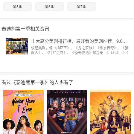
第5集
第6集
第7集
泰迪熊第一季相关资讯
十大高分美剧排行榜，最好看的美剧推荐，9.6分神剧扎堆
谈起美剧，像《指环王》、《龙之家族》《维京传奇》、《猎
魔人》、《行尸走肉》、《怪奇物语》都是无法复制的经典，
12-13
6
每一部都陪我们度过漫长而美好的的时光。但要说综合评分最
高美剧，它们都排不上号。
看过《泰迪熊第一季》的人也看了