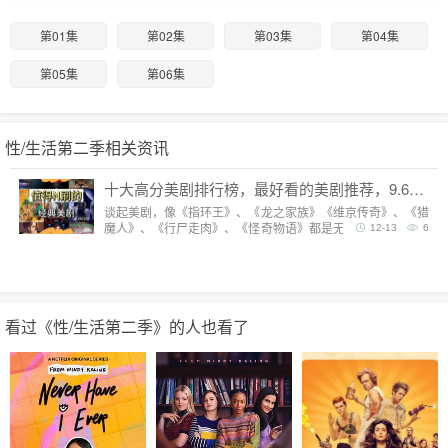
第01集
第02集
第03集
第04集
第05集
第06集
性/生活第二季相关资讯
十大高分美剧排行榜，最好看的美剧推荐，9.6分神剧扎堆
谈起美剧，像《指环王》、《龙之家族》《维京传奇》、《猎
魔人》、《行尸走肉》、《怪奇物语》都是无法复制的经典，
12-13
6
每一部都陪我们度过漫长而美好的的时光。但要说综合评分最
高美剧，它们都排不上号。
看过《性/生活第二季》的人也看了