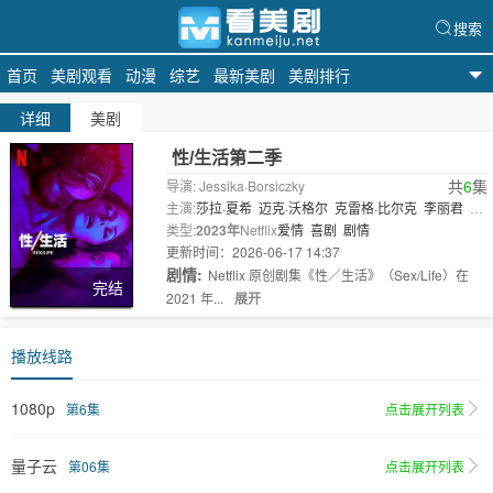
搜索
首页
美剧观看
动漫
综艺
最新美剧
美剧排行
看美剧
详细
美剧
性/生活第二季
共
6
集
导演: Jessika·Borsiczky
主演:
莎拉·夏希
迈克·沃格尔
克雷格·比尔克
李丽君
亚
当·德莫斯
类型:
2023年
沃利斯·戴
Netflix
爱情
乔纳森·萨多斯基
喜剧
剧情
迪兰·布鲁斯
达
流士·胡..
更新时间：2026-06-17 14:37
剧情:
Netflix 原创剧集《性／生活》（Sex/Life）在
完结
2021 年...
展开
播放线路
1080p
第6集
点击展开列表
量子云
第06集
点击展开列表