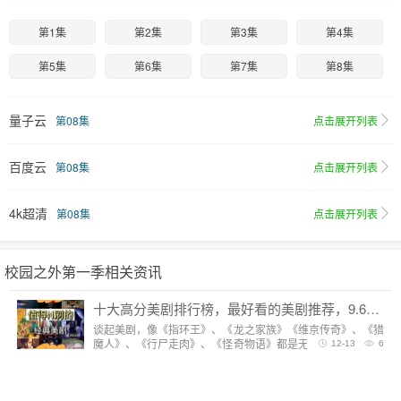
第1集
第2集
第3集
第4集
第5集
第6集
第7集
第8集
量子云
第08集
点击展开列表
百度云
第08集
点击展开列表
4k超清
第08集
点击展开列表
校园之外第一季相关资讯
十大高分美剧排行榜，最好看的美剧推荐，9.6分神剧扎堆
谈起美剧，像《指环王》、《龙之家族》《维京传奇》、《猎
魔人》、《行尸走肉》、《怪奇物语》都是无法复制的经典，
12-13
6
每一部都陪我们度过漫长而美好的的时光。但要说综合评分最
高美剧，它们都排不上号。