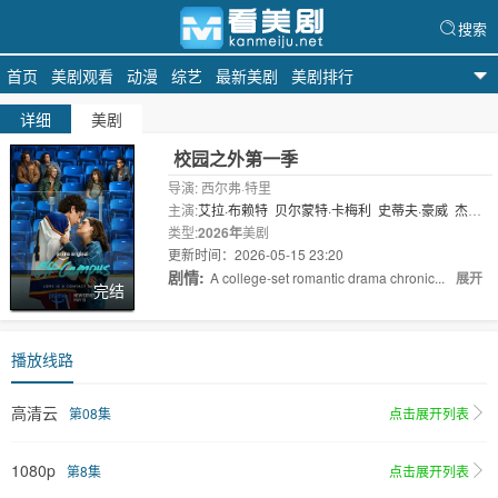
搜索
首页
美剧观看
动漫
综艺
最新美剧
美剧排行
看美剧
详细
美剧
校园之外第一季
导演: 西尔弗·特里
主演:
艾拉·布赖特
贝尔蒙特·卡梅利
史蒂夫·豪威
杰伦·
托马斯·布鲁克斯
类型:
2026年
美剧
米卡·阿卜杜拉
斯蒂芬·卡林..
更新时间：2026-05-15 23:20
剧情:
A college-set romantic drama chronic...
展开
完结
播放线路
高清云
第08集
点击展开列表
1080p
第8集
点击展开列表