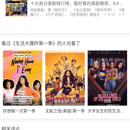
十大高分美剧排行榜，最好看的美剧推荐，9.6分神剧扎堆
谈起美剧，像《指环王》、《龙之家族》《维京传奇》、《猎
魔人》、《行尸走肉》、《怪奇物语》都是无法复制的经典，
12-13
6
每一部都陪我们度过漫长而美好的的时光。但要说综合评分最
高美剧，它们都排不上号。
看过《生活大爆炸第一季》的人也看了
完结
更新至第12集
完结
好想做一次第一季
无耻之徒(美版)第一季
大学女生的性生活第一季
相关评论