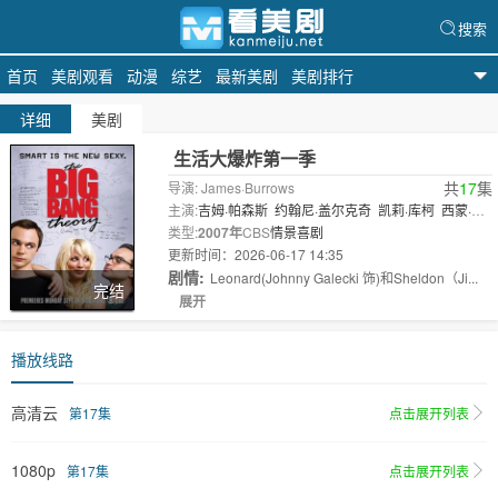
搜索
首页
美剧观看
动漫
综艺
最新美剧
美剧排行
看美剧
详细
美剧
生活大爆炸第一季
共
17
集
导演: James·Burrows
主演:
吉姆·帕森斯
约翰尼·盖尔克奇
凯莉·库柯
西蒙·赫
尔伯格
类型:
2007年
昆瑙·内亚
CBS
情景喜剧
莎拉·吉尔伯特
DJ·考尔斯
考特尼·
海根勒
更新时间：2026-06-17 14:35
..
剧情:
Leonard(Johnny Galecki 饰)和Sheldon（Ji...
完结
展开
播放线路
高清云
第17集
点击展开列表
1080p
第17集
点击展开列表