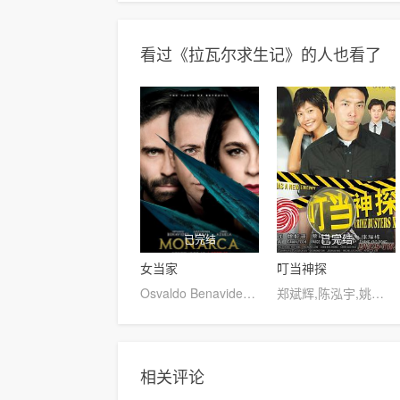
看过《拉瓦尔求生记》的人也看了
已完结
已完结
女当家
叮当神探
Osvaldo Benavides,Francisco Calvillo,Gilberto Aviña Gomez,Juan Manuel Bernal,詹姆斯·海德,Alan Del Castillo,Ramón Medína,Alejandra Toussaint,艾琳·阿苏埃拉
郑斌辉,陈泓宇,姚懿珊
相关评论