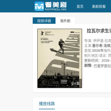
首页
美剧观看
视频
详细
海外剧
看美剧
拉瓦尔求生
导演: 伊萨基·拉
主演:
塞尔希·洛佩
拉
类型:
尤莎..
2026年
海外
制片地区/语言: 西
更新时间：2026-07
剧情:
巴塞罗那拉
全6集
播放线路