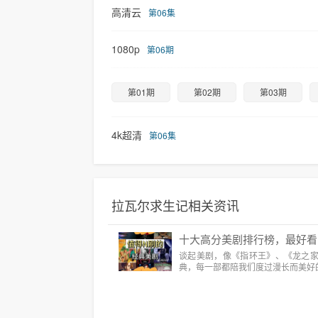
高清云
第06集
1080p
第06期
第01期
第02期
第03期
4k超清
第06集
拉瓦尔求生记相关资讯
十大高分美剧排行榜，最好看
谈起美剧，像《指环王》、《龙之
典，每一部都陪我们度过漫长而美好