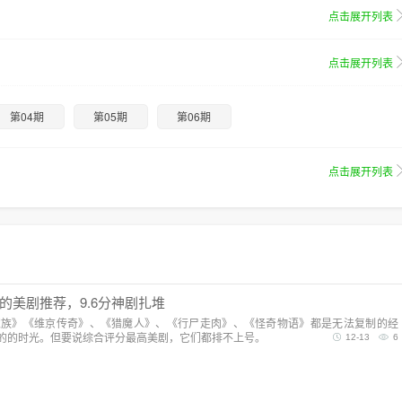
点击展开列表
点击展开列表
第04期
第05期
第06期
点击展开列表
的美剧推荐，9.6分神剧扎堆
家族》《维京传奇》、《猎魔人》、《行尸走肉》、《怪奇物语》都是无法复制的经
的的时光。但要说综合评分最高美剧，它们都排不上号。
12-13
6