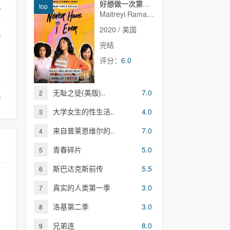
好想做一次第一季
top
Maitreyi·Ramakrishnan,普娜·贾甘纳坦,李·罗德里格斯,Richa·Moorjani,Martin·Martinez,Benjamin·Norris,亚当·沙皮罗,雷蒙娜·杨,Christina·Kartchner,Jaren·Lewison,Jack·Seavor·McDonald,Darren·Barnet,Dino·Petrera,Aitana·Rinab,Hanna·S
2020 / 美国
完结
评分：
6.0
完结
无耻之徒(美版)..
7.0
2
大学女生的性生活..
4.0
3
来自普莱恩维尔的..
7.0
4
青春碎片
5.0
5
斯巴达克斯前传
5.5
6
真实的人类第一季
3.0
7
洛基第二季
3.0
8
兄弟连
8.0
9