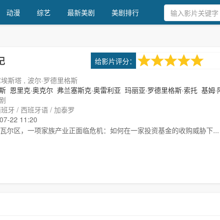
动漫
综艺
最新美剧
美剧排行
9.0
给影片评分：
记
1次评分
库埃斯塔 , 波尔·罗德里格斯
斯
恩里克·奥克尔
弗兰塞斯克·奥雷利亚
玛丽亚·罗德里格斯·索托
基姆·
剧
班牙 / 西班牙语 / 加泰罗
-22 11:20
瓦尔区，一项家族产业正面临危机：如何在一家投资基金的收购威胁下...