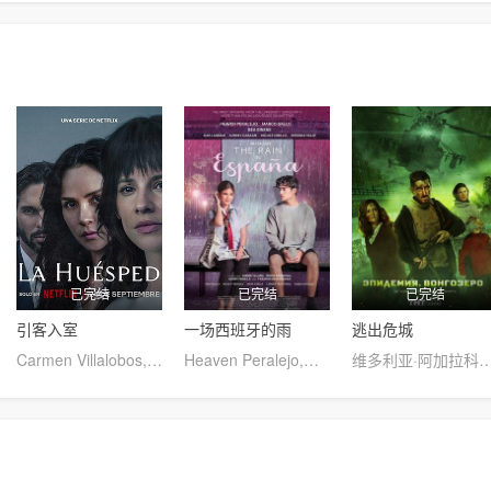
已完结
已完结
已完结
引客入室
一场西班牙的雨
逃出危城
Carmen Villalobos,Laura Londoño,Jason Day,Víctor Mallarino,胡安·费尔南多·桑切斯
Heaven Peralejo,马可·加洛,Bea Binene
维多利亚·阿加拉科娃,维克多利亚·伊萨科娃,基里尔·卡罗,迪琳·麦乐迪,玛丽安娜·斯皮瓦克,Na