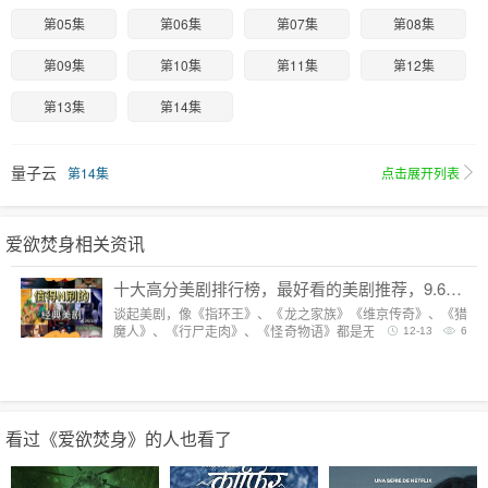
第05集
第06集
第07集
第08集
第09集
第10集
第11集
第12集
第13集
第14集
量子云
第14集
点击展开列表
爱欲焚身相关资讯
十大高分美剧排行榜，最好看的美剧推荐，9.6分神剧扎堆
谈起美剧，像《指环王》、《龙之家族》《维京传奇》、《猎
魔人》、《行尸走肉》、《怪奇物语》都是无法复制的经典，
12-13
6
每一部都陪我们度过漫长而美好的的时光。但要说综合评分最
高美剧，它们都排不上号。
看过《爱欲焚身》的人也看了