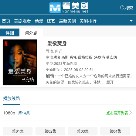
搜索
首页
美剧观看
动漫
综艺
最新美剧
美剧排行
看美剧
详细
海外剧
爱欲焚身
导演: 内详
主演:
弗朗西斯·肖托·道格拉斯
塔皮洛·莫库纳
类型:
2023年
海外剧
更新时间：2025-08-02 20:51
剧情:
一个已婚的女人去一个危险的周末旅行远离家，
已完结
火花的欲望，但悲惨的结束，使她...
展开
播放线路
1080p
第14集
点击展开列表
第01集
第02集
第03集
第04集