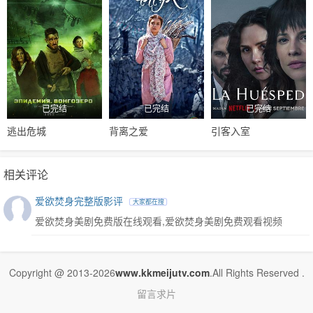
已完结
已完结
已完结
逃出危城
背离之爱
引客入室
相关评论
爱欲焚身完整版影评
大家都在搜
爱欲焚身美剧免费版在线观看,爱欲焚身美剧免费观看视频
Copyright @ 2013-2026
www.kkmeijutv.com
.All Rights Reserved .
留言求片