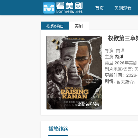
首页
美剧观看
视频
详细
美剧
看美剧
权欲第三章
导演: 内详
主演:
内详
类型:
2026年
美剧
制片地区/语言: 美
更新时间：2026-08
剧情:
暂无简介，
更新第08集
播放线路