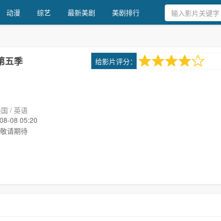
动漫
综艺
最新美剧
美剧排行
4.0
给影片评分：
第五季
1次评分
国 / 英语
-08 05:20
敬请期待