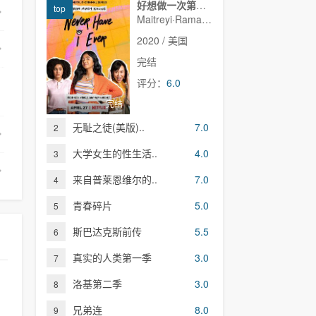
好想做一次第一季
top
Maitreyi·Ramakrishnan,普娜·贾甘纳坦,李·罗德里格斯,Richa·Moorjani,Martin·Martinez,Benjamin·Norris,亚当·沙皮罗,雷蒙娜·杨,Christina·Kartchner,Jaren·Lewison,Jack·Seavor·McDonald,Darren·Barnet,Dino·Petrera,Aitana·Rinab,Hanna·S
2020 / 美国
完结
评分：
6.0
完结
无耻之徒(美版)..
7.0
2
大学女生的性生活..
4.0
3
来自普莱恩维尔的..
7.0
4
青春碎片
5.0
5
斯巴达克斯前传
5.5
6
真实的人类第一季
3.0
7
洛基第二季
3.0
8
兄弟连
8.0
9