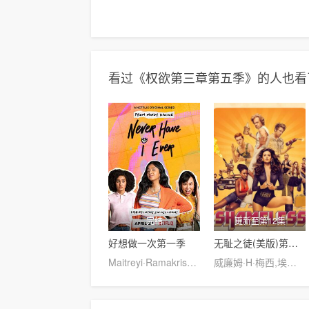
看过《权欲第三章第五季》的人也看
完结
更新至第12集
好想做一次第一季
无耻之徒(美版)第一季
Maitreyi·Ramakrishnan,普娜·贾甘纳坦,李·罗德里格斯,Richa·Moorjani,Martin·Martinez,Benjamin·Norris,亚当·沙皮罗,雷蒙娜·杨,Christina·Kartchner,Jaren·Lewison,Jack·Seavor·McDonald,Darren·Barnet,Dino·Petrera,Aitana·Rinab,Hanna·S
威廉姆·H·梅西,埃米·罗森,杰瑞米·阿伦·怀特,卡梅隆·莫纳汉,艾玛·肯尼,伊森·卡特科斯基