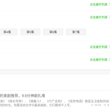
点击展开列表
点击展开列表
第4集
第5集
第6集
第7集
点击展开列表
点击展开列表
的美剧推荐，9.6分神剧扎堆
家族》《维京传奇》、《猎魔人》、《行尸走肉》、《怪奇物语》都是无法复制的经
的的时光。但要说综合评分最高美剧，它们都排不上号。
12-13
6