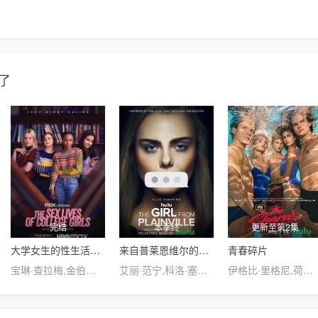
了
完结
本季终
更新至第2集
大学女生的性生活第一季
来自普莱恩维尔的女孩第一季
青春碎片
宝琳·查拉梅,金伯利·马图拉,米多莉·弗朗西斯,劳伦·斯宾瑟,史蒂芬·瓜里诺,卡维·拉德尼尔,马特·马洛伊,嘉文·莱特伍德,肯尼迪·利·斯洛克姆,马修·戈尔德,莱西·哈特塞尔,罗布·许贝尔,莱克斯·金,佩吉·陆,雪莉·谢波德,妮可·沙利文,吉利安·阿美娜特
艾丽·范宁,科洛·塞维尼,科尔顿·瑞安,Callie·Brook·McClincy,Aleks·Alifirenko·Jr.,杰弗里·沃尔伯格,卡伊·伦诺克斯,Ella·Kennedy·Davis,阿雅·卡什,凯利·奥科,J.C.麦肯泽,Andrew·Dicostanzo,Mattie·Liptak,梅丽莎·庞西奥,Craig·Anton,迈克尔·莫斯利,卡拉·布欧诺
伊格比·里格尼,荷默·基尔,格拉汉姆·坎贝尔,韦斯·本特利,埃文·蕾切尔·伍德,凯雅·基伯,海斯·华纳,Jordan Roth,Sierra Stoliar,丹尼尔·戴尔,克里斯·康纳,Bella Valdes,Constantine Malahias,Cortés Alexander,Aidan Skye Jameson