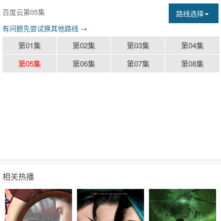
百度云第05集
路线选择
有问题先尝试换其他路线 →
第01集
第02集
第03集
第04集
第05集
第06集
第07集
第08集
相关热播