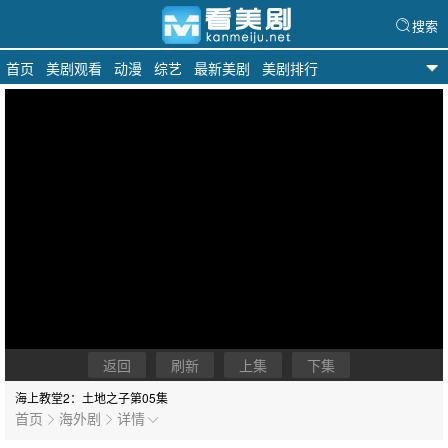
搜索
首页
美剧观看
动漫
综艺
最新美剧
美剧排行
看美剧
返回
刷新
上集
下集
海上教堂2：土地之子
第05集
首页
海外剧
详情