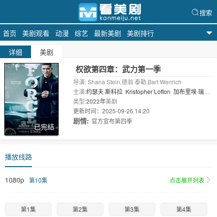
搜索
首页
美剧观看
动漫
综艺
最新美剧
美剧排行
看美剧
详细
美剧
权欲第四章：武力第一季
导演: Shana Stein,德翁·泰勒,Bart Wenrich
主演:
约瑟夫·斯科拉
Kristopher Lofton
加布里埃·瑞
安
类型:
Anthony Fleming
2022年
美剧
Debo Balo..
更新时间：2025-09-26 14:20
剧情:
官方宣布第四季
已完结
播放线路
1080p
第10集
点击展开列表
第1集
第2集
第3集
第4集