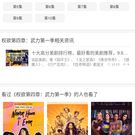
第5集
第6集
第7集
第8集
第9集
第10集
权欲第四章：武力第一季相关资讯
十大高分美剧排行榜，最好看的美剧推荐，9.6分神剧扎堆
谈起美剧，像《指环王》、《龙之家族》《维京传奇》、《猎
魔人》、《行尸走肉》、《怪奇物语》都是无法复制的经典，
12-13
6
每一部都陪我们度过漫长而美好的的时光。但要说综合评分最
高美剧，它们都排不上号。
看过《权欲第四章：武力第一季》的人也看了