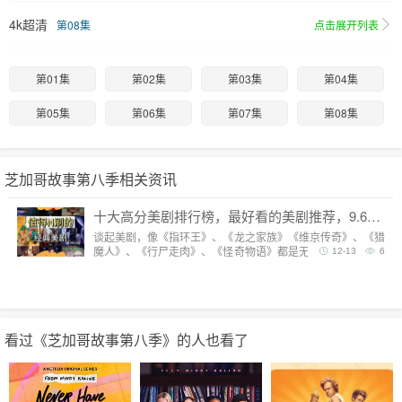
4k超清
第08集
点击展开列表
第01集
第02集
第03集
第04集
第05集
第06集
第07集
第08集
芝加哥故事第八季相关资讯
十大高分美剧排行榜，最好看的美剧推荐，9.6分神剧扎堆
谈起美剧，像《指环王》、《龙之家族》《维京传奇》、《猎
魔人》、《行尸走肉》、《怪奇物语》都是无法复制的经典，
12-13
6
每一部都陪我们度过漫长而美好的的时光。但要说综合评分最
高美剧，它们都排不上号。
看过《芝加哥故事第八季》的人也看了