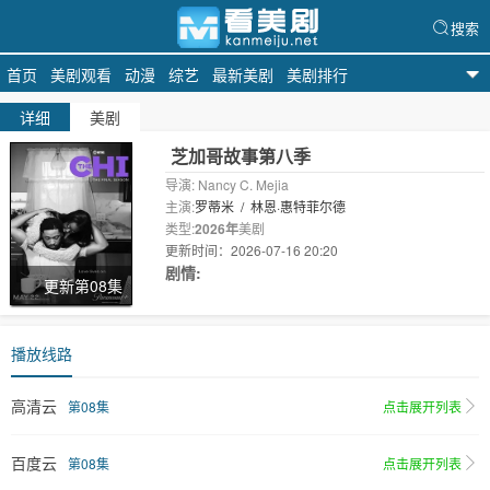
搜索
首页
美剧观看
动漫
综艺
最新美剧
美剧排行
看美剧
详细
美剧
芝加哥故事第八季
导演: Nancy C. Mejia
主演:
罗蒂米
/
林恩·惠特菲尔德
类型:
2026年
美剧
更新时间：2026-07-16 20:20
剧情:
更新第08集
播放线路
高清云
第08集
点击展开列表
百度云
第08集
点击展开列表