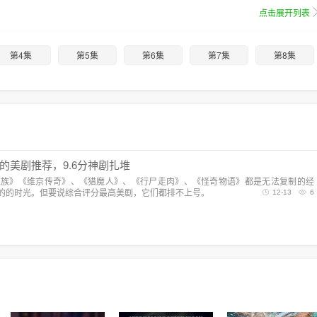
点击展开列表
第4集
第5集
第6集
第7集
第8集
的美剧推荐，9.6分神剧扎堆
家族》《维京传奇》、《猎魔人》、《行尸走肉》、《怪奇物语》都是无法复制的经
的的时光。但要说综合评分最高美剧，它们都排不上号。
12-13
6