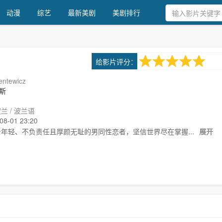
动漫
综艺
最新美剧
美剧排行
6.0
给影片评分：
1次评分
entewicz
斯
兰 / 波兰语
-01 23:20
 是一个年轻、不负责任且厚颜无耻的男同性恋者，坚信世界尽在掌握...
展开