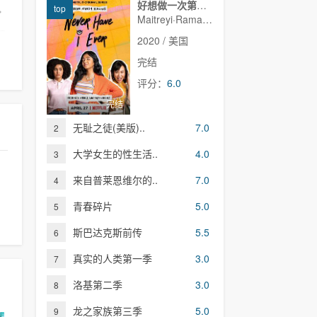
好想做一次第一季
top
Maitreyi·Ramakrishnan,普娜·贾甘纳坦,李·罗德里格斯,Richa·Moorjani,Martin·Martinez,Benjamin·Norris,亚当·沙皮罗,雷蒙娜·杨,Christina·Kartchner,Jaren·Lewison,Jack·Seavor·McDonald,Darren·Barnet,Dino·Petrera,Aitana·Rinab,Hanna·S
2020 / 美国
完结
评分：
6.0
完结
无耻之徒(美版)..
7.0
2
大学女生的性生活..
4.0
3
来自普莱恩维尔的..
7.0
4
青春碎片
5.0
5
斯巴达克斯前传
5.5
6
真实的人类第一季
3.0
7
洛基第二季
3.0
8
龙之家族第三季
5.0
9