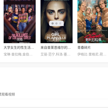
完结
本季终
更新至第2集
大学女生的性生活第一季
来自普莱恩维尔的女孩第一季
青春碎片
宝琳·查拉梅,金伯利·马图拉,米多莉·弗朗西斯,劳伦·斯宾瑟,史蒂芬·瓜里诺,卡维·拉德尼尔,马特·马洛伊,嘉文·莱特伍德,肯尼迪·利·斯洛克姆,马修·戈尔德,莱西·哈特塞尔,罗布·许贝尔,莱克斯·金,佩吉·陆,雪莉·谢波德,妮可·沙利文,吉利安·阿美娜特
艾丽·范宁,科洛·塞维尼,科尔顿·瑞安,Callie·Brook·McClincy,Aleks·Alifirenko·Jr.,杰弗里·沃尔伯格,卡伊·伦诺克斯,Ella·Kennedy·Davis,阿雅·卡什,凯利·奥科,J.C.麦肯泽,Andrew·Dicostanzo,Mattie·Liptak,梅丽莎·庞西奥,Craig·Anton,迈克尔·莫斯利,卡拉·布欧诺
伊格比·里格尼,荷默·基尔,格拉汉姆·坎贝尔,韦斯·本特利,埃文·蕾切尔·伍德,凯雅·基伯,海斯·华纳,Jordan Roth,Sierra Stoliar,丹尼尔·戴尔,克里斯·康纳,Bella Valdes,Constantine Malahias,Cortés Alexander,Aidan Skye Jameson
免费观看视频