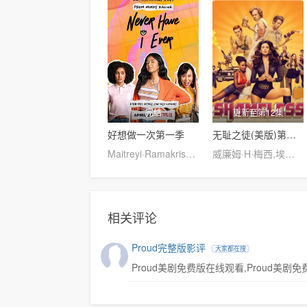
完结
更新至第12集
好想做一次第一季
无耻之徒(美版)第一季
Maitreyi·Ramakrishnan,普娜·贾甘纳坦,李·罗德里格斯,Richa·Moorjani,Martin·Martinez,Benjamin·Norris,亚当·沙皮罗,雷蒙娜·杨,Christina·Kartchner,Jaren·Lewison,Jack·Seavor·McDonald,Darren·Barnet,Dino·Petrera,Aitana·Rinab,Hanna·S
威廉姆·H·梅西,埃米·罗森,杰瑞米·阿伦·怀特,卡梅隆·莫纳汉,艾玛·肯尼,伊森·卡特科斯基
相关评论
Proud完整版影评
大家都在搜
Proud美剧免费版在线观看,Proud美剧