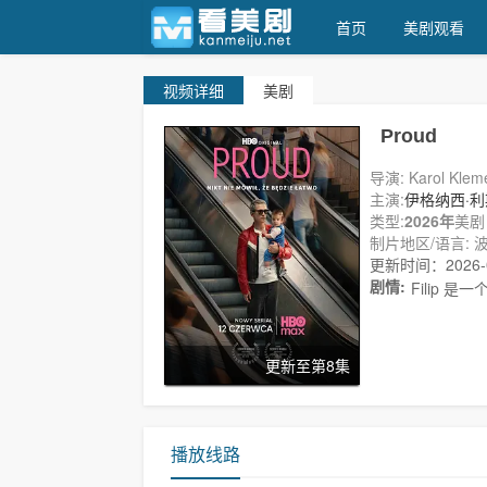
首页
美剧观看
视频
详细
美剧
看美剧
Proud
导演: Karol Klem
主演:
伊格纳西·利
类型:
2026年
美剧
制片地区/语言: 波
更新时间：2026-08
剧情:
Filip
更新至第8集
播放线路