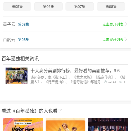
第05集
第06集
第07集
第08集
量子云
第08集
点击展开列表
百度云
第08集
点击展开列表
百年孤独相关资讯
十大高分美剧排行榜，最好看的美剧推荐，9.6分神剧扎堆
谈起美剧，像《指环王》、《龙之家族》《维京传奇》、《猎
魔人》、《行尸走肉》、《怪奇物语》都是无法复制的经典，
12-13
6
每一部都陪我们度过漫长而美好的的时光。但要说综合评分最
高美剧，它们都排不上号。
看过《百年孤独》的人也看了