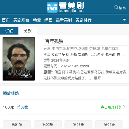
搜索
首页
美剧观看
动漫
综艺
最新美剧
美剧排行
看美剧
详细
美剧
百年孤独
导演: 亚历克斯·加西亚·洛佩斯,劳拉·莫拉·奥尔特加
主演:
爱德华多·德·洛斯·雷耶斯
克劳迪奥·卡塔诺
杰罗
尼莫·巴伦
类型:
2024年
马可·冈萨雷斯
美剧
Leonardo Soto
苏珊娜·莫..
更新时间：2025-11-05 23:20
剧情:
何塞·阿卡蒂奥·布恩迪亚和乌苏拉·伊瓜兰这对表
已完结
兄妹不顾父母的反对结婚了，...
展开
播放线路
1080p
第08集
点击展开列表
第01集
第02集
第03集
第04集