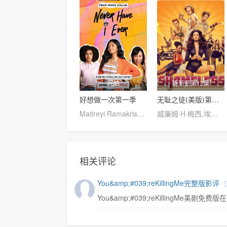
完结
更新至第12集
好想做一次第一季
无耻之徒(美版)第一季
Maitreyi·Ramakrishnan,普娜·贾甘纳坦,李·罗德里格斯,Richa·Moorjani,Martin·Martinez,Benjamin·Norris,亚当·沙皮罗,雷蒙娜·杨,Christina·Kartchner,Jaren·Lewison,Jack·Seavor·McDonald,Darren·Barnet,Dino·Petrera,Aitana·Rinab,Hanna·S
威廉姆·H·梅西,埃米·罗森,杰瑞米·阿伦·怀特,卡梅隆·莫纳汉,艾玛·肯尼,伊森·卡特科斯基
相关评论
You&amp;#039;reKillingMe完整版影评
You&amp;#039;reKillingMe美剧免费