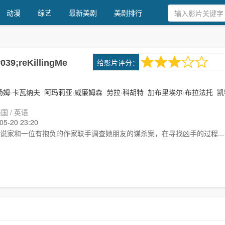
动漫
综艺
最新美剧
美剧排行
3.0
给影片评分：
39;reKillingMe
1次评分
汤姆·卡瓦纳夫
阿玛莉亚·威廉姆森
劳拉·科胡特
加布里埃尔·布拉法托
凯
国 / 英语
-20 23:20
说家和一位有抱负的作家联手调查她朋友的谋杀案，在寻找凶手的过程...