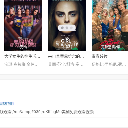
完结
本季终
更新至第2集
大学女生的性生活第一季
来自普莱恩维尔的女孩第一季
青春碎片
宝琳·查拉梅,金伯利·马图拉,米多莉·弗朗西斯,劳伦·斯宾瑟,史蒂芬·瓜里诺,卡维·拉德尼尔,马特·马洛伊,嘉文·莱特伍德,肯尼迪·利·斯洛克姆,马修·戈尔德,莱西·哈特塞尔,罗布·许贝尔,莱克斯·金,佩吉·陆,雪莉·谢波德,妮可·沙利文,吉利安·阿美娜特
艾丽·范宁,科洛·塞维尼,科尔顿·瑞安,Callie·Brook·McClincy,Aleks·Alifirenko·Jr.,杰弗里·沃尔伯格,卡伊·伦诺克斯,Ella·Kennedy·Davis,阿雅·卡什,凯利·奥科,J.C.麦肯泽,Andrew·Dicostanzo,Mattie·Liptak,梅丽莎·庞西奥,Craig·Anton,迈克尔·莫斯利,卡拉·布欧诺
伊格比·里格尼,荷默·基尔,格拉汉姆·坎贝尔,韦斯·本特利,埃文·蕾切尔·伍德,凯雅·基伯,海斯·华纳,Jordan Roth,Sierra Stoliar,丹尼尔·戴尔,克里斯·康纳,Bella Valdes,Constantine Malahias,Cortés Alexander,Aidan Skye Jameson
大家都在搜
版在线观看,You&amp;#039;reKillingMe美剧免费观看视频