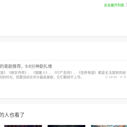
点击展开列表
的美剧推荐，9.6分神剧扎堆
家族》《维京传奇》、《猎魔人》、《行尸走肉》、《怪奇物语》都是无法复制的经
的的时光。但要说综合评分最高美剧，它们都排不上号。
12-13
6
Me》的人也看了