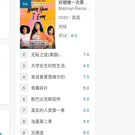
好想做一次第一季
top
Maitreyi·Ramakrishnan,普娜·贾甘纳坦,李·罗德里格斯,Richa·Moorjani,Martin·Martinez,Benjamin·Norris,亚当·沙皮罗,雷蒙娜·杨,Christina·Kartchner,Jaren·Lewison,Jack·Seavor·McDonald,Darren·Barnet,Dino·Petrera,Aitana·Rinab,Hanna·S
2020 / 美国
完结
评分：
6.0
完结
无耻之徒(美版)..
7.0
2
大学女生的性生活..
4.0
3
来自普莱恩维尔的..
7.0
4
青春碎片
5.0
5
斯巴达克斯前传
5.5
6
真实的人类第一季
3.0
7
洛基第二季
3.0
8
兄弟连
8.0
9