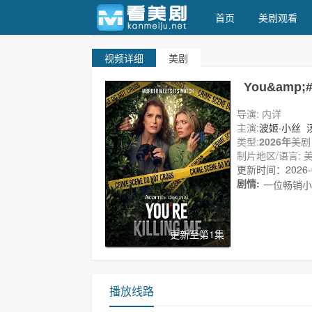
首页
美剧观看
视频
详细
美剧
看美剧
You&amp;#0
导演: 内详
主演:
波姬·小丝
拉蒙德..
类型:
2026年
美剧
制片地区/语言: 美
更新时间：2026-05
剧情:
一位畅销小
更新至第1集
播放线路