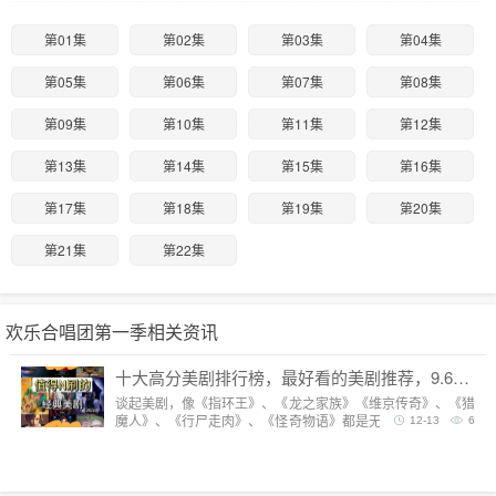
第01集
第02集
第03集
第04集
第05集
第06集
第07集
第08集
第09集
第10集
第11集
第12集
第13集
第14集
第15集
第16集
第17集
第18集
第19集
第20集
第21集
第22集
欢乐合唱团第一季相关资讯
十大高分美剧排行榜，最好看的美剧推荐，9.6分神剧扎堆
谈起美剧，像《指环王》、《龙之家族》《维京传奇》、《猎
魔人》、《行尸走肉》、《怪奇物语》都是无法复制的经典，
12-13
6
每一部都陪我们度过漫长而美好的的时光。但要说综合评分最
高美剧，它们都排不上号。