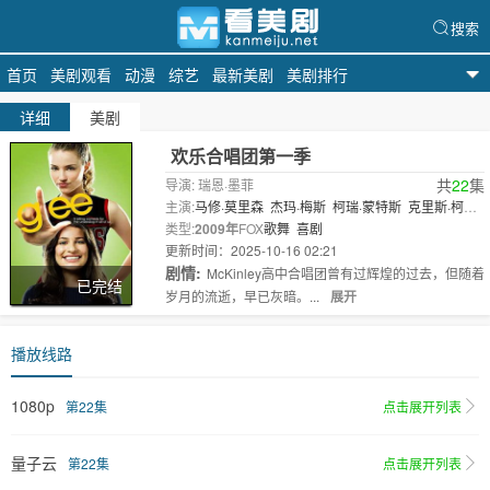
搜索
首页
美剧观看
动漫
综艺
最新美剧
美剧排行
看美剧
详细
美剧
欢乐合唱团第一季
共
22
集
导演: 瑞恩·墨菲
主演:
马修·莫里森
杰玛·梅斯
柯瑞·蒙特斯
克里斯·柯尔
弗
类型:
乔纳森·格罗夫
2009年
FOX
歌舞
丽亚·米雪儿
喜剧
简·林奇
迪安娜·阿格
隆
更新时间：2025-10-16 02:21
伊迪娜..
剧情:
McKinley高中合唱团曾有过辉煌的过去，但随着
已完结
岁月的流逝，早已灰暗。...
展开
播放线路
1080p
第22集
点击展开列表
量子云
第22集
点击展开列表