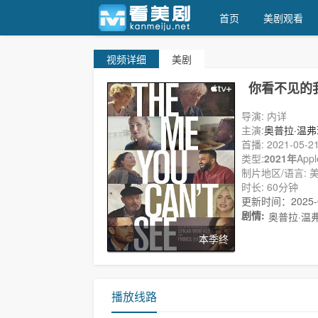
首页
美剧观看
视频
详细
美剧
看美剧
你看不见的
导演: 内详
主演:
奥普拉·温弗
赞
首播: 2021-05-2
Langston·Gal
类型:
2021年
App
制片地区/语言: 
时长: 60分钟
更新时间：2025-08
剧情:
奥普拉·温弗
本季终
播放线路