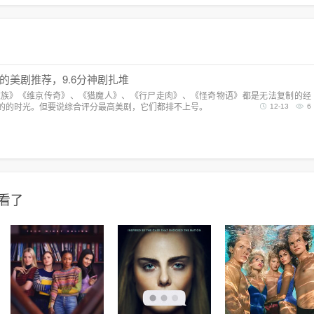
的美剧推荐，9.6分神剧扎堆
家族》《维京传奇》、《猎魔人》、《行尸走肉》、《怪奇物语》都是无法复制的经
的的时光。但要说综合评分最高美剧，它们都排不上号。
12-13
6
看了