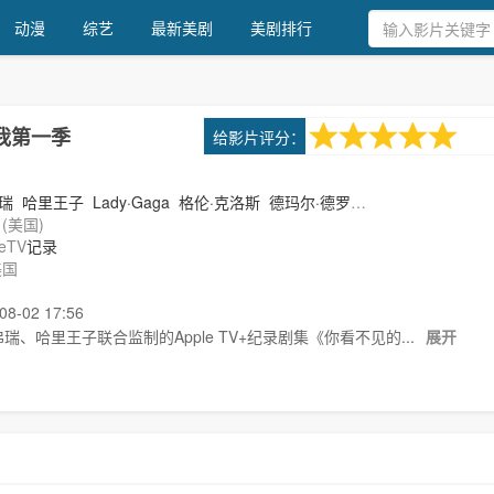
动漫
综艺
最新美剧
美剧排行
8.0
给影片评分：
我第一季
1次评分
瑞
哈里王子
Lady·Gaga
格伦·克洛斯
德玛尔·德罗
1(美国)
loway
Zac..
leTV
记录
美国
-02 17:56
瑞、哈里王子联合监制的Apple TV+纪录剧集《你看不见的...
展开