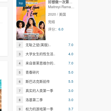
好想做一次第一季
top
Maitreyi·Ramakrishnan,普娜·贾甘纳坦,李·罗德里格斯,Richa·Moorjani,Martin·Martinez,Benjamin·Norris,亚当·沙皮罗,雷蒙娜·杨,Christina·Kartchner,Jaren·Lewison,Jack·Seavor·McDonald,Darren·Barnet,Dino·Petrera,Aitana·Rinab,Hanna·S
2020 / 美国
完结
评分：
6.0
完结
无耻之徒(美版)..
7.0
2
大学女生的性生活..
4.0
3
来自普莱恩维尔的..
7.0
4
青春碎片
5.0
5
斯巴达克斯前传
5.5
6
真实的人类第一季
3.0
7
洛基第二季
3.0
8
权力的游戏第一季
3.7
9