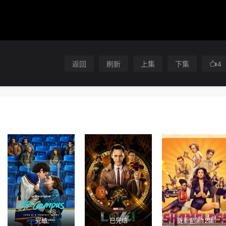
返回
刷新
上集
下集
4
完结
已完结
更新至第12集