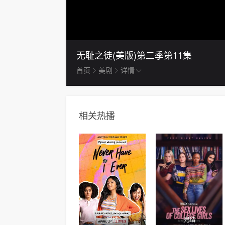
无耻之徒(美版)第二季
第11集
首页
美剧
详情
相关热播
完结
完结