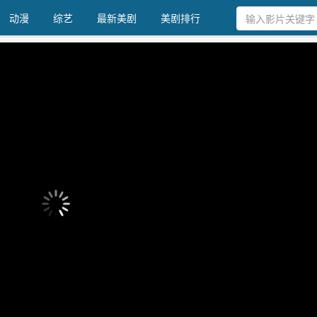
动漫
综艺
最新美剧
美剧排行