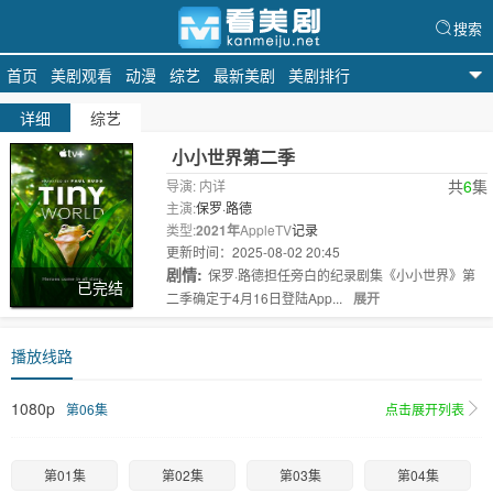
搜索
首页
美剧观看
动漫
综艺
最新美剧
美剧排行
看美剧
详细
综艺
小小世界第二季
共
6
集
导演: 内详
主演:
保罗·路德
类型:
2021年
AppleTV
记录
更新时间：2025-08-02 20:45
剧情:
保罗·路德担任旁白的纪录剧集《小小世界》第
已完结
二季确定于4月16日登陆App...
展开
播放线路
1080p
第06集
点击展开列表
第01集
第02集
第03集
第04集