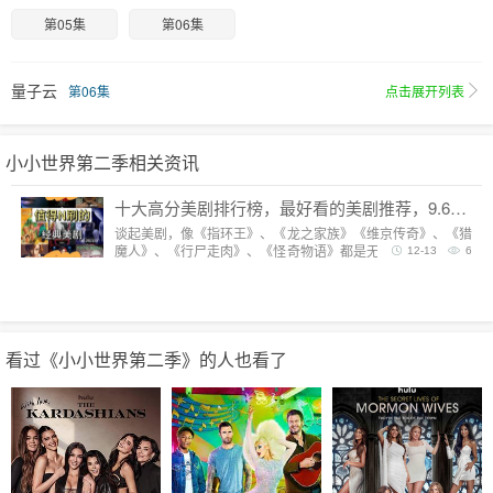
第05集
第06集
量子云
第06集
点击展开列表
小小世界第二季相关资讯
十大高分美剧排行榜，最好看的美剧推荐，9.6分神剧扎堆
谈起美剧，像《指环王》、《龙之家族》《维京传奇》、《猎
魔人》、《行尸走肉》、《怪奇物语》都是无法复制的经典，
12-13
6
每一部都陪我们度过漫长而美好的的时光。但要说综合评分最
高美剧，它们都排不上号。
看过《小小世界第二季》的人也看了