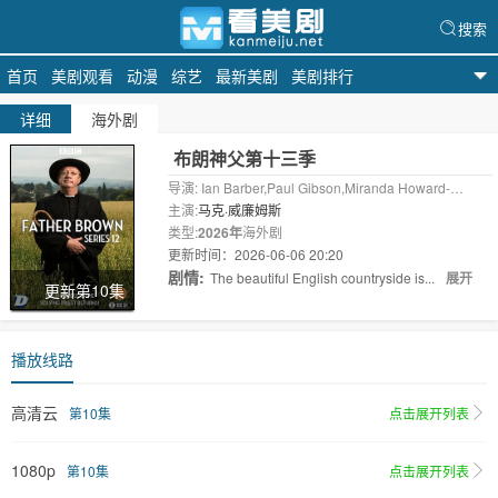
搜索
首页
美剧观看
动漫
综艺
最新美剧
美剧排行
看美剧
详细
海外剧
布朗神父第十三季
导演: Ian Barber,Paul Gibson,Miranda Howard-
Williams,Caroline Slater,Michael Lacey
主演:
马克·威廉姆斯
类型:
2026年
海外剧
更新时间：2026-06-06 20:20
剧情:
The beautiful English countryside is...
展开
更新第10集
播放线路
高清云
第10集
点击展开列表
1080p
第10集
点击展开列表