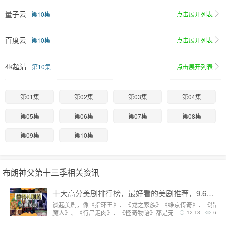
量子云
第10集
点击展开列表
百度云
第10集
点击展开列表
4k超清
第10集
点击展开列表
第01集
第02集
第03集
第04集
第05集
第06集
第07集
第08集
第09集
第10集
布朗神父第十三季相关资讯
十大高分美剧排行榜，最好看的美剧推荐，9.6分神剧扎堆
谈起美剧，像《指环王》、《龙之家族》《维京传奇》、《猎
魔人》、《行尸走肉》、《怪奇物语》都是无法复制的经典，
12-13
6
每一部都陪我们度过漫长而美好的的时光。但要说综合评分最