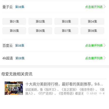
量子云
第08集
点击展开列表
第01集
第02集
第03集
第04集
第05集
第06集
第07集
第08集
百度云
第08集
点击展开列表
4k超清
第08集
点击展开列表
母爱无赦相关资讯
十大高分美剧排行榜，最好看的美剧推荐，9.6分神剧扎堆
谈起美剧，像《指环王》、《龙之家族》《维京传奇》、《猎
魔人》、《行尸走肉》、《怪奇物语》都是无法复制的经典，
12-13
6
每一部都陪我们度过漫长而美好的的时光。但要说综合评分最
高美剧，它们都排不上号。