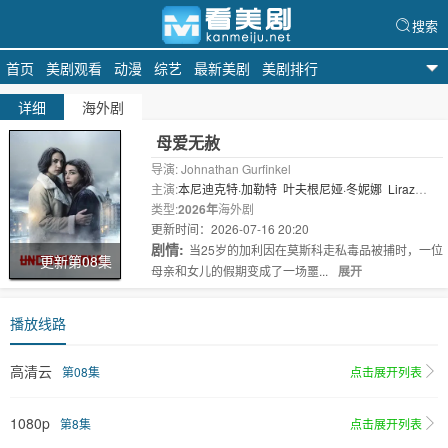
搜索
首页
美剧观看
动漫
综艺
最新美剧
美剧排行
看美剧
详细
海外剧
母爱无赦
导演: Johnathan Gurfinkel
主演:
本尼迪克特·加勒特
叶夫根尼娅·冬妮娜
Liraz
Chamami
类型:
2026年
Edward Sonnenblick
海外剧
Amir H..
更新时间：2026-07-16 20:20
剧情:
当25岁的加利因在莫斯科走私毒品被捕时，一位
更新第08集
母亲和女儿的假期变成了一场噩...
展开
播放线路
高清云
第08集
点击展开列表
1080p
第8集
点击展开列表