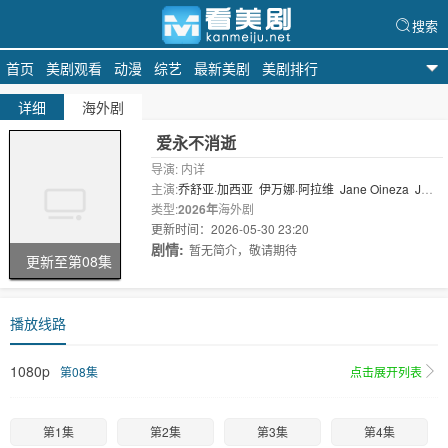
搜索
首页
美剧观看
动漫
综艺
最新美剧
美剧排行
看美剧
详细
海外剧
爱永不消逝
导演: 内详
主演:
乔舒亚·加西亚
伊万娜·阿拉维
Jane Oineza
JM
Ibarra
类型:
2026年
Fyang Smith
海外剧
更新时间：2026-05-30 23:20
剧情:
暂无简介，敬请期待
更新至第08集
播放线路
1080p
第08集
点击展开列表
第1集
第2集
第3集
第4集