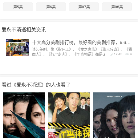
第5集
第6集
第07集
第08集
爱永不消逝相关资讯
十大高分美剧排行榜，最好看的美剧推荐，9.6分神剧扎堆
谈起美剧，像《指环王》、《龙之家族》《维京传奇》、《猎
魔人》、《行尸走肉》、《怪奇物语》都是无法复制的经典，
12-13
6
每一部都陪我们度过漫长而美好的的时光。但要说综合评分最
高美剧，它们都排不上号。
看过《爱永不消逝》的人也看了