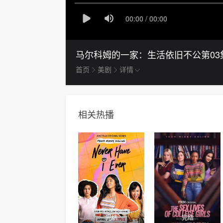
马尔科姆的一家：生活依旧不公
第03
首页
美剧
详情
相关热播
完结
完结