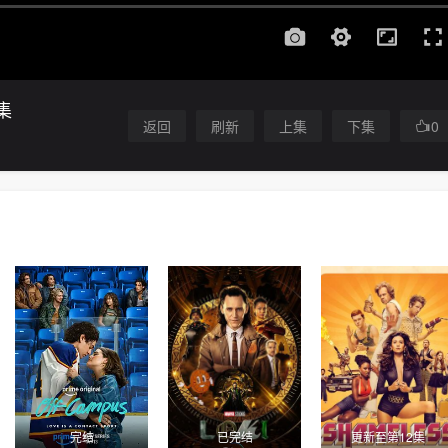
集
返回
刷新
上集
下集
0
完结
已完结
更新至第12集