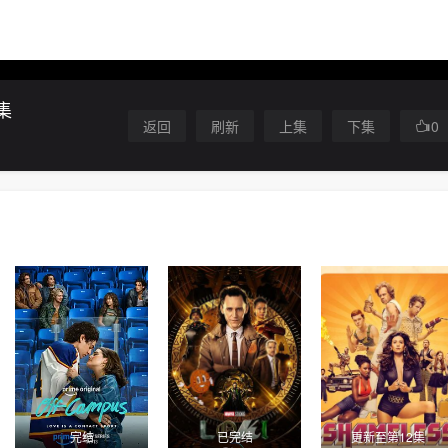
集
返回
刷新
上集
下集
0
完结
已完结
更新至第12集