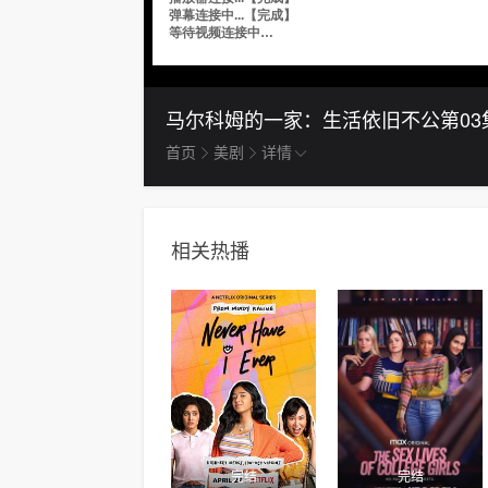
马尔科姆的一家：生活依旧不公
第03
首页
美剧
详情
相关热播
完结
完结